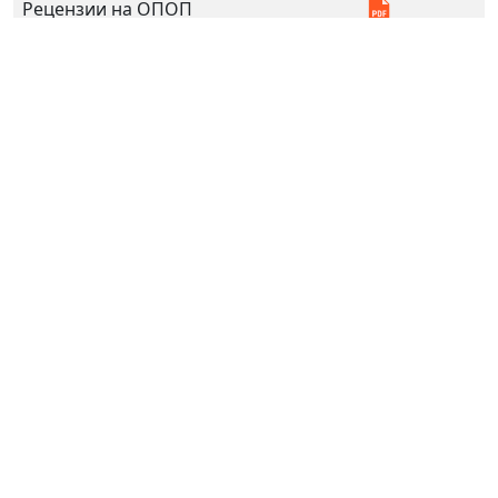
Рецензии на ОПОП
Рецензии ФОМ
ОПОП
Календарный учебный
график
Учебный план - очная
форма обучения
Аннотации к РПД
Элементы УП
Тип
РПД